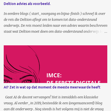
Deltion advies als voorbeeld.
In eerdere blogs ( start , voorgang en bijna-finish ) schreef ik over
de reis die Deltion aflegt om te komen tot data-ondersteund
onderwijs. De reis moest leiden naar een advies waarin beschreven
staat wat Deltion moet doen om data-ondersteund onderwijs te
kunnen realiseren. Waar moet je als organisatie nou beginnen? Het
wordt tijd om dat advies met jullie te delen. Online, via deze
publicatie, maar ook tijdens de datadinsdag van maart
aanstaande. Midden 2023 is het advies ‘Uitzicht op inzicht’
opgeleverd, waaraan een keur aan Deltion medewerkers een jaar
lang heeft gewerkt. Niet enkel mensen van innovatie, ICT en
kwaliteitszorg, maar juist ook docent, onderwijsmanager en
onderwijsadviseurs. Het resultaat is een uitgebreid en verhalend
advies dat de lezer meeneemt in het waarom, wat en hoe van
AI? Zet in wat op dat moment de meeste meerwaarde heeft
data-ondersteund onderwijs in de instelling. Het is geen document
waarin veel data-abracadabra wordt gebruikt, maar bevat
Gaat AI de docent vervangen? Het is inmiddels een klassieke
daarentegen info over visie, de huidige stand van ...
vraag. Al eerder , in 2019, besteedde ik een (ongenuanceerd) blog
aan dit onderwerp . Nog steeds is het volgens mij is niet de vraag