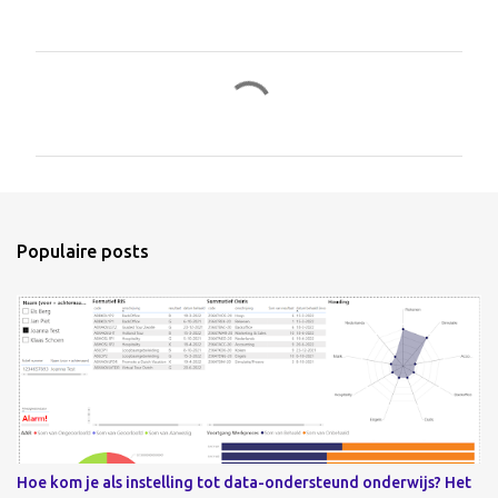
R
e
a
c
t
i
e
Populaire posts
s
Hoe kom je als instelling tot data-ondersteund onderwijs? Het