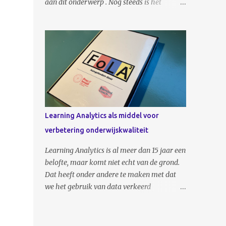
aan dit onderwerp . Nog steeds is het
waarom, wat en hoe van data-ondersteund
volgens mij is niet de vraag óf, maar
onderwijs in de instelling. Het is geen
wannéér AI de docent zal vervangen.
document waarin veel data-abracadabra
Voorlopig is nog steeds zo goed als niemand
wordt gebruikt, maar bevat daarentegen
het met mij eens en hoor ik vaak wat
info over visie, de huidige stand van ...
gepruttel als: ‘je kunt de docent niet
vervangen’ of: ‘de rol verandert wel maar de
docent zal blijven’. Meestal wordt dit gezegd
door mensen uit het onderwijs zelf. Ik was
dus verrast toen MIEC Data (waarin mbo-
Learning Analytics als middel voor
instellingen participeren) hun virtuele mbo-
verbetering onderwijskwaliteit
docent in opleiding, IMCE, in februari
presenteerde. Deze virtuele docent is bij
Learning Analytics is al meer dan 15 jaar een
MIEC Data een aanvullende vraagbaak en
belofte, maar komt niet echt van de grond.
informatiebron. Een pratend boek dus
Dat heeft onder andere te maken met dat
eigenlijk dat reageert op jouw vraag. Een
we het gebruik van data verkeerd
mooie start en geweldig dat ze in Brabant de
aanvliegen. Vaak kijken we in het onderwijs
handen uit de mouwen steken om hiermee
namelijk naar de enorme berg met
ervaring op te doen. Een logi...
(studie)data en vragen wij ons af wat we