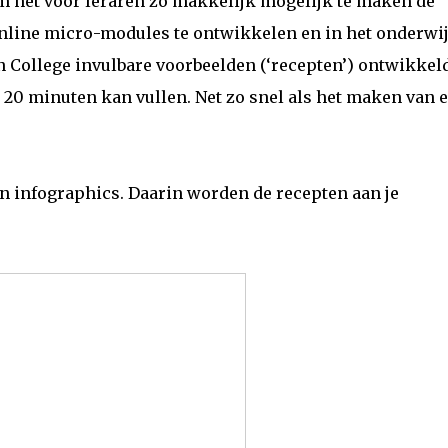
Om het voor leraren zo makkelijk mogelijk te maken de
nline micro-modules te ontwikkelen en in het onderwij
n College invulbare voorbeelden (‘recepten’) ontwikkeld
in 20 minuten kan vullen. Net zo snel als het maken van 
en infographics. Daarin worden de recepten aan je