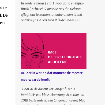
In eerdere blogs ( start , voorgang en bijna-
s te
finish ) schreef ik over de reis die Deltion
aflegt om te komen tot data-ondersteund
. De
onderwijs. De reis moest leiden naar een
een
advies waarin beschreven staat wat Deltion
moet doen om data-ondersteund onderwijs
te kunnen realiseren. Waar moet je als
organisatie nou beginnen? Het wordt tijd om
dat advies met jullie te delen. Online, via
deze publicatie, maar ook tijdens de
datadinsdag van maart aanstaande. Midden
2023 is het advies ‘Uitzicht op inzicht’
opgeleverd, waaraan een keur aan Deltion
AI? Zet in wat op dat moment de meeste
medewerkers een jaar lang heeft gewerkt.
meerwaarde heeft
Niet enkel mensen van innovatie, ICT en
kwaliteitszorg, maar juist ook docent,
Gaat AI de docent vervangen? Het is
onderwijsmanager en onderwijsadviseurs.
inmiddels een klassieke vraag. Al eerder , in
Het resultaat is een uitgebreid en verhalend
2019, besteedde ik een (ongenuanceerd) blog
advies dat de lezer meeneemt in het