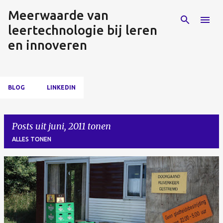
Meerwaarde van
Doorgaan naar hoofdcontent
leertechnologie bij leren
en innoveren
BLOG
LINKEDIN
Posts uit juni, 2011 tonen
ALLES TONEN
P
o
s
t
s