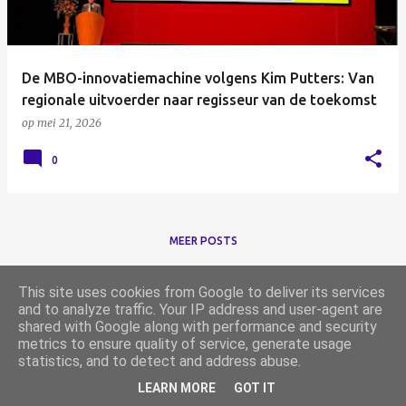
De MBO-innovatiemachine volgens Kim Putters: Van
regionale uitvoerder naar regisseur van de toekomst
op
mei 21, 2026
0
MEER POSTS
This site uses cookies from Google to deliver its services
and to analyze traffic. Your IP address and user-agent are
shared with Google along with performance and security
metrics to ensure quality of service, generate usage
statistics, and to detect and address abuse.
Mogelijk gemaakt door Blogger
LEARN MORE
GOT IT