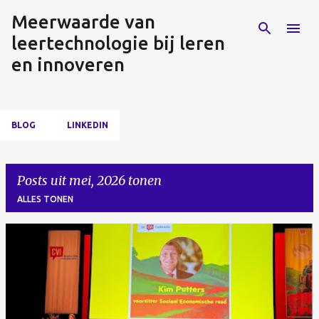
Meerwaarde van
Doorgaan naar hoofdcontent
leertechnologie bij leren
en innoveren
BLOG
LINKEDIN
Posts uit mei, 2026 tonen
ALLES TONEN
P
o
s
t
s