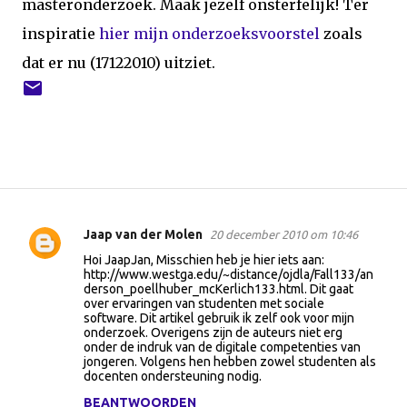
masteronderzoek. Maak jezelf onsterfelijk! Ter
inspiratie
hier mijn onderzoeksvoorstel
zoals
dat er nu (17122010) uitziet.
Jaap van der Molen
20 december 2010 om 10:46
R
Hoi JaapJan, Misschien heb je hier iets aan:
e
http://www.westga.edu/~distance/ojdla/Fall133/an
a
derson_poellhuber_mcKerlich133.html. Dit gaat
over ervaringen van studenten met sociale
c
software. Dit artikel gebruik ik zelf ook voor mijn
t
onderzoek. Overigens zijn de auteurs niet erg
onder de indruk van de digitale competenties van
i
jongeren. Volgens hen hebben zowel studenten als
e
docenten ondersteuning nodig.
s
BEANTWOORDEN