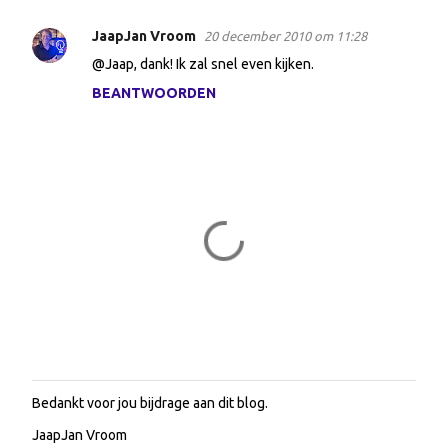
JaapJan Vroom
20 december 2010 om 11:28
@Jaap, dank! Ik zal snel even kijken.
BEANTWOORDEN
Bedankt voor jou bijdrage aan dit blog.
E
e
JaapJan Vroom
n