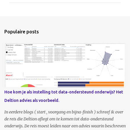
r
e
a
c
t
i
e
Populaire posts
p
o
s
t
e
n
Hoe kom je als instelling tot data-ondersteund onderwijs? Het
Deltion advies als voorbeeld.
In eerdere blogs ( start , voorgang en bijna-finish ) schreef ik over
de reis die Deltion aflegt om te komen tot data-ondersteund
onderwijs. De reis moest leiden naar een advies waarin beschreven