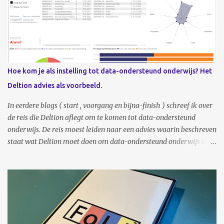
Hoe kom je als instelling tot data-ondersteund onderwijs? Het
Deltion advies als voorbeeld.
In eerdere blogs ( start , voorgang en bijna-finish ) schreef ik over
de reis die Deltion aflegt om te komen tot data-ondersteund
onderwijs. De reis moest leiden naar een advies waarin beschreven
staat wat Deltion moet doen om data-ondersteund onderwijs te
kunnen realiseren. Waar moet je als organisatie nou beginnen? Het
wordt tijd om dat advies met jullie te delen. Online, via deze
publicatie, maar ook tijdens de datadinsdag van maart
aanstaande. Midden 2023 is het advies ‘Uitzicht op inzicht’
opgeleverd, waaraan een keur aan Deltion medewerkers een jaar
lang heeft gewerkt. Niet enkel mensen van innovatie, ICT en