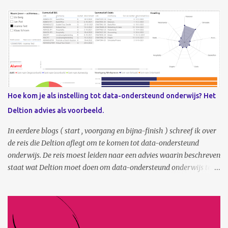
Hoe kom je als instelling tot data-ondersteund onderwijs? Het
Deltion advies als voorbeeld.
In eerdere blogs ( start , voorgang en bijna-finish ) schreef ik over
de reis die Deltion aflegt om te komen tot data-ondersteund
onderwijs. De reis moest leiden naar een advies waarin beschreven
staat wat Deltion moet doen om data-ondersteund onderwijs te
kunnen realiseren. Waar moet je als organisatie nou beginnen? Het
wordt tijd om dat advies met jullie te delen. Online, via deze
publicatie, maar ook tijdens de datadinsdag van maart
aanstaande. Midden 2023 is het advies ‘Uitzicht op inzicht’