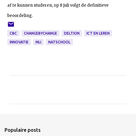
af te kunnen studeren, op 8 juli volgt de definitieve
beoordeling.
CBC
CHANGEBYCHANGE
DELTION
ICT EN LEREN
INNOVATIE
MLI
NATSCHOOL
R
e
a
c
t
i
e
Populaire posts
s